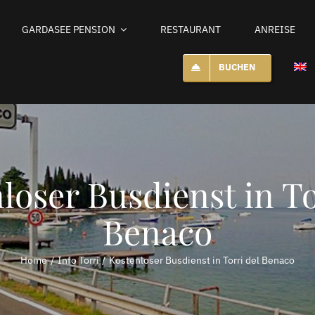
GARDASEE PENSION
RESTAURANT
ANREISE
BUCHEN
loser Busdienst in To
Benaco
Home
Info Torri
Kostenloser Busdienst in Torri del Benaco