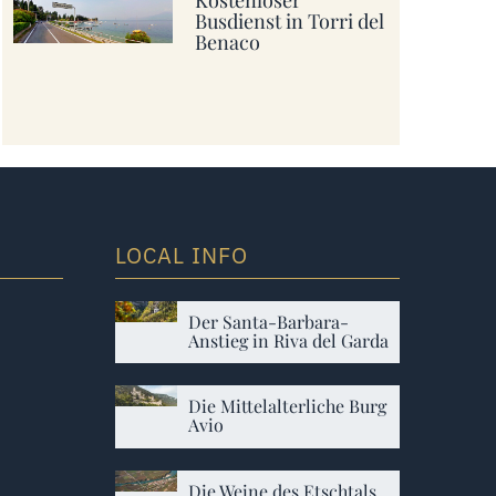
Busdienst in Torri del
Benaco
LOCAL INFO
Der Santa-Barbara-
Anstieg in Riva del Garda
Die Mittelalterliche Burg
Avio
Die Weine des Etschtals