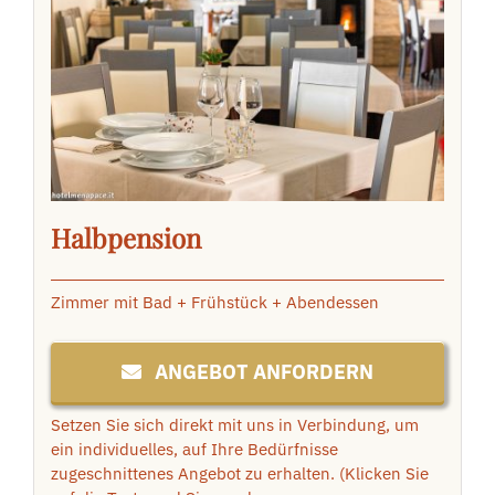
ANGEBOT ANFORDERN
BUCHEN
Halbpension
Zimmer mit Bad + Frühstück + Abendessen
ANGEBOT ANFORDERN
Setzen Sie sich direkt mit uns in Verbindung, um
ein individuelles, auf Ihre Bedürfnisse
zugeschnittenes Angebot zu erhalten. (Klicken Sie