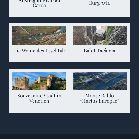
Burg Avio
Garda
Die Weine des Etschtals
Balot Tacà Via
Soave, eine Stadt in
Monte Baldo
Venetien
“Hortus Europae”