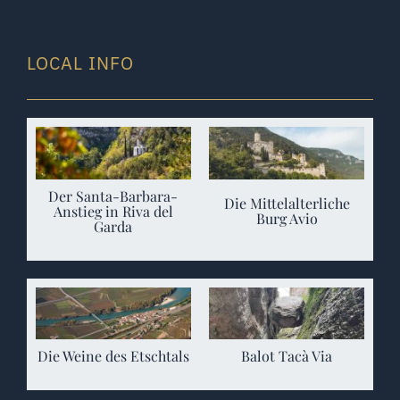
LOCAL INFO
Der Santa-Barbara-
Die Mittelalterliche
Anstieg in Riva del
Burg Avio
Garda
Die Weine des Etschtals
Balot Tacà Via