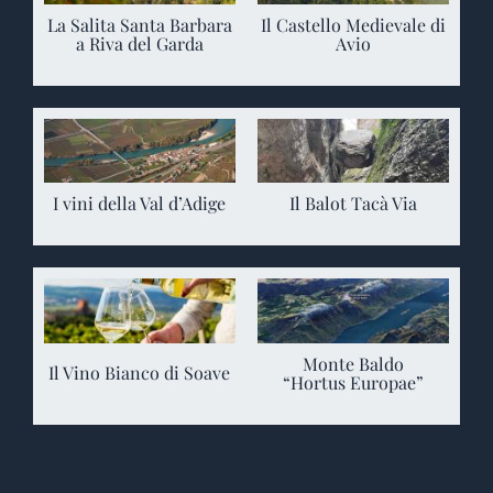
La Salita Santa Barbara
Il Castello Medievale di
a Riva del Garda
Avio
I vini della Val d’Adige
Il Balot Tacà Via
Monte Baldo
Il Vino Bianco di Soave
“Hortus Europae”