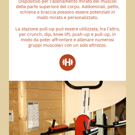
Dispositivo per l’allenamento mirato dei muscoli
della parte superiore del corpo. Addominali, petto,
schiena e braccia possono essere potenziati in
modo mirato e personalizzato.
La stazione pull-up può essere utilizzata, tra l’altro,
per crunch, dip, knee lift, push-up e pull-up, in
modo da poter affrontare e allenare numerosi
gruppi muscolari con un solo attrezzo.