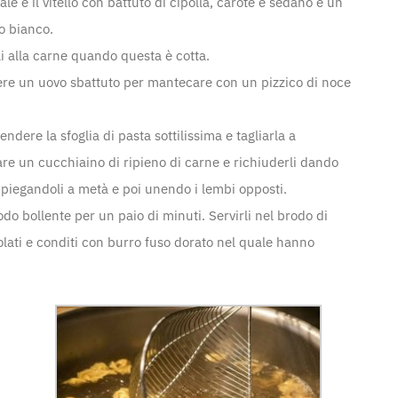
le e il vitello con battuto di cipolla, carote e sedano e un
o bianco.
i alla carne quando questa è cotta.
gere un uovo sbattuto per mantecare con un pizzico di noce
dere la sfoglia di pasta sottilissima e tagliarla a
are un cucchiaino di ripieno di carne e richiuderli dando
ma piegandoli a metà e poi unendo i lembi opposti.
rodo bollente per un paio di minuti. Servirli nel brodo di
colati e conditi con burro fuso dorato nel quale hanno