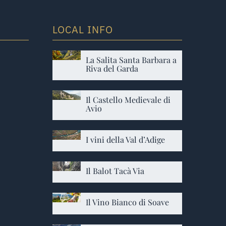
LOCAL INFO
La Salita Santa Barbara a
Riva del Garda
Il Castello Medievale di
Avio
I vini della Val d’Adige
Il Balot Tacà Via
Il Vino Bianco di Soave