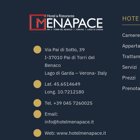
HOTE
Camere 
Appart
Via Pai di Sotto, 39
Tratta
I-37010 Pai di Torri del
Benaco
Servizi
Lago di Garda – Verona- Italy
Prezzi
Lat. 45.6514649
Prenot
Long. 10.7212180
Tel. +39 045 7260025
Email:
info@hotelmenapace.it
Web: www.hotelmenapace.it