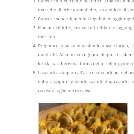
Cuocere a fuoco lento nel burro il manzo, il maia
mazzetto di erbe aromatiche, irrorandole di vin
Cuocere separatamente i fegatini ed aggiungerl
Macinare il tutto, lasciar raffreddare e aggiun
moscata.
Preparare la pasta impastando uova e farina, sten
quadretti. Al centro di ognuno di questi sistem
loro la caratteristica forma del tortellino, pri
Lasciarli asciugare all’aria e cuocerli poi nel b
cottura oppure, gustarli asciutti, dopo averli s
rosolato foglioline di salvia.