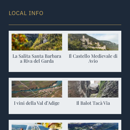
LOCAL INFO
La Salita Santa Barbara
Il Castello Medievale di
a Riva del Garda
Avio
I vini della Val d’Adige
Il Balot Tacà Via