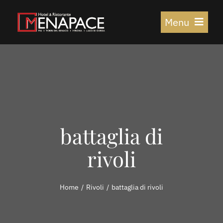
Salta
Menu
al
contenuto
HOME
PENSIONE
battaglia di
RISTORANTE
rivoli
COME TROVARCI
Home
Rivoli
battaglia di rivoli
FARE & VEDERE