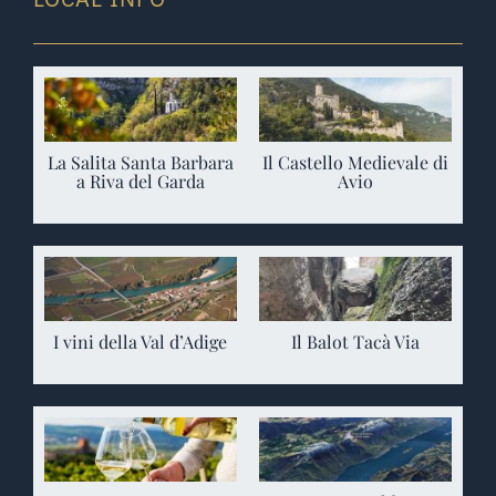
La Salita Santa Barbara
Il Castello Medievale di
a Riva del Garda
Avio
I vini della Val d’Adige
Il Balot Tacà Via