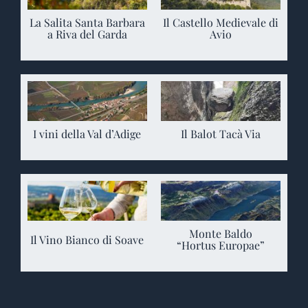
La Salita Santa Barbara
Il Castello Medievale di
a Riva del Garda
Avio
I vini della Val d’Adige
Il Balot Tacà Via
Monte Baldo
Il Vino Bianco di Soave
“Hortus Europae”