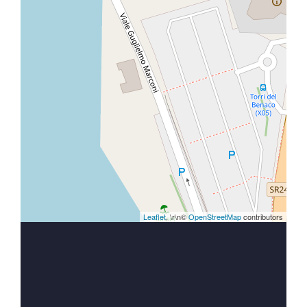
Leaflet
, \r\n©
OpenStreetMap
contributors