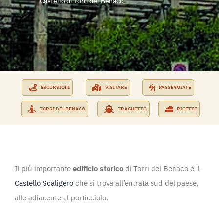
Castello di Torri del Benaco
PRENOTA SUBITO
RICHIEDI PREVENTIVO
ESCURSIONI
VISITARE
PASSEGGIATE
TORRI DEL BENACO
TRAGHETTO
RICETTE
Il più importante
edificio storico
di Torri del Benaco è il
Castello Scaligero
che si trova all’entrata sud del paese,
alle adiacente al porticciolo.