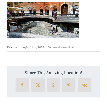
PRENOTA SUBITO
RICHIEDI PREVENTIVO
su
Di
admin
|
Luglio 14th, 2021
|
Commenti disabilitati
verona-
romana-
scavi
Share This Amazing Location!
Facebook
X
WhatsApp
Pinterest
Vk