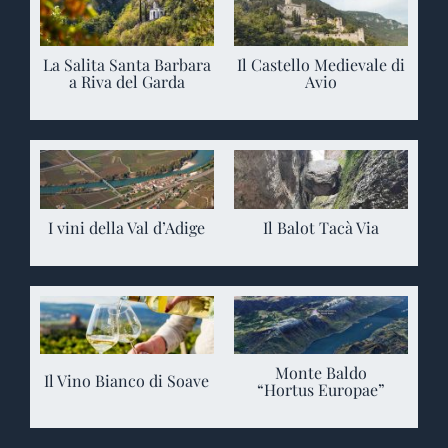
La Salita Santa Barbara
Il Castello Medievale di
a Riva del Garda
Avio
I vini della Val d’Adige
Il Balot Tacà Via
Monte Baldo
Il Vino Bianco di Soave
“Hortus Europae”