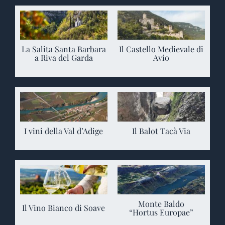
La Salita Santa Barbara
Il Castello Medievale di
a Riva del Garda
Avio
I vini della Val d’Adige
Il Balot Tacà Via
Monte Baldo
Il Vino Bianco di Soave
“Hortus Europae”