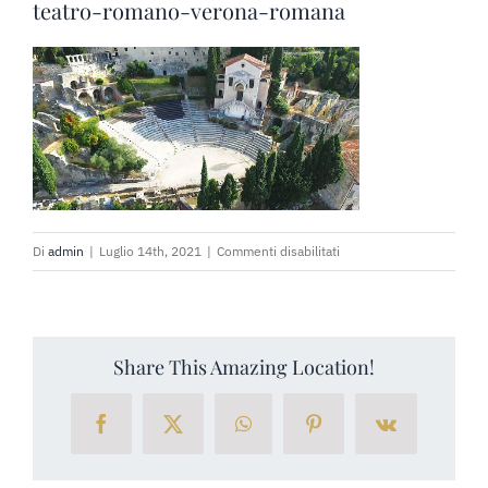
PRENOTA SUBITO
teatro-romano-verona-romana
RICHIEDI PREVENTIVO
su
Di
admin
|
Luglio 14th, 2021
|
Commenti disabilitati
teatro-
romano-
verona-
romana
Share This Amazing Location!
Facebook
X
WhatsApp
Pinterest
Vk