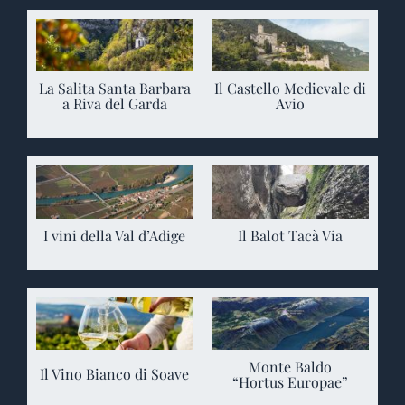
La Salita Santa Barbara
Il Castello Medievale di
a Riva del Garda
Avio
I vini della Val d’Adige
Il Balot Tacà Via
Monte Baldo
Il Vino Bianco di Soave
“Hortus Europae”