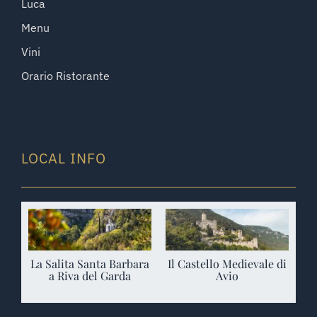
Luca
Menu
Vini
Orario Ristorante
LOCAL INFO
La Salita Santa Barbara
Il Castello Medievale di
a Riva del Garda
Avio