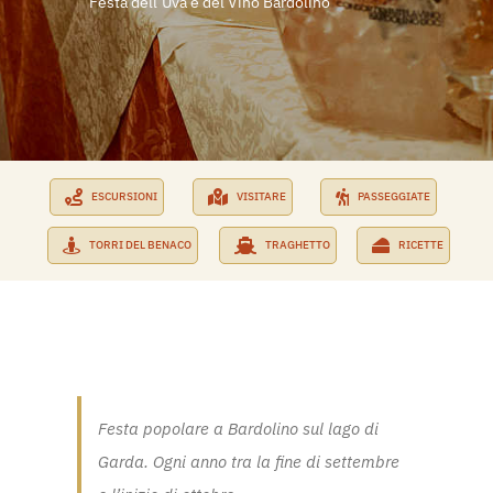
Festa dell’Uva e del Vino Bardolino
PRENOTA SUBITO
RICHIEDI PREVENTIVO
ESCURSIONI
VISITARE
PASSEGGIATE
TORRI DEL BENACO
TRAGHETTO
RICETTE
Festa popolare a Bardolino sul lago di
Garda. Ogni anno tra la fine di settembre