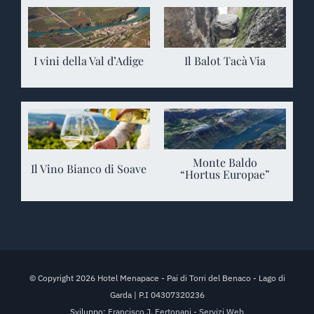
I vini della Val d’Adige
Il Balot Tacà Via
Monte Baldo
Il Vino Bianco di Soave
“Hortus Europae”
© Copyright 2026 Hotel Menapace - Pai di Torri del Benaco - Lago di
Garda | P.I 04307320236
Sviluppo:
Francisco J. Fertonani - Servizi Web