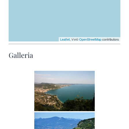
Leaflet
, \r\n©
OpenStreetMap
contributors
Galleria