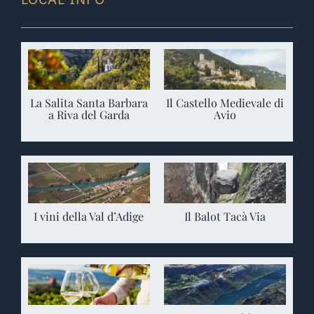
La Salita Santa Barbara
Il Castello Medievale di
a Riva del Garda
Avio
I vini della Val d’Adige
Il Balot Tacà Via