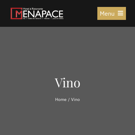
Salta
Menu
al
contenuto
HOME
PENSIONE
Vino
RISTORANTE
COME TROVARCI
Home
Vino
FARE & VEDERE