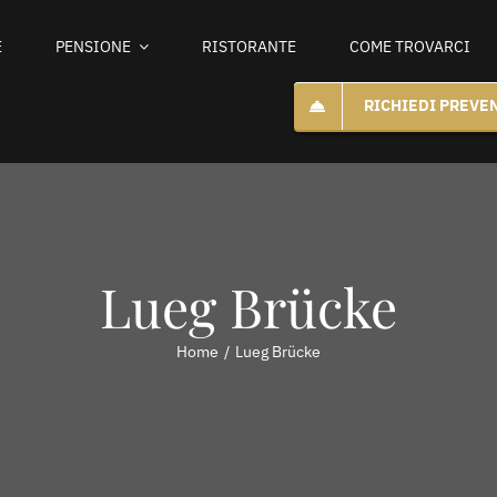
E
PENSIONE
RISTORANTE
COME TROVARCI
RICHIEDI PREVE
Lueg Brücke
Home
Lueg Brücke