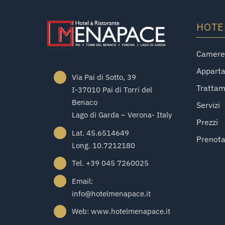
HOTE
Camere 
Appart
Via Pai di Sotto, 39
Tratta
I-37010 Pai di Torri del
Benaco
Servizi
Lago di Garda – Verona- Italy
Prezzi
Lat. 45.6514649
Prenot
Long. 10.7212180
Tel. +39 045 7260025
Email:
info@hotelmenapace.it
Web: www.hotelmenapace.it