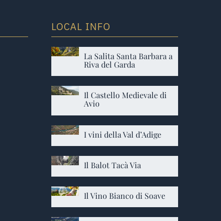
LOCAL INFO
La Salita Santa Barbara a
Riva del Garda
Il Castello Medievale di
Avio
I vini della Val d’Adige
Il Balot Tacà Via
Il Vino Bianco di Soave