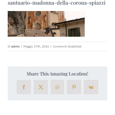
PRENOTA SUBITO
santuario-madonna-della-corona-spiazzi
RICHIEDI PREVENTIVO
su
Di
admin
|
Maggio 17th, 2016
|
Commenti disabilitati
santuario-
madonna-
della-
corona-
Share This Amazing Location!
spiazzi
Facebook
X
WhatsApp
Pinterest
Vk