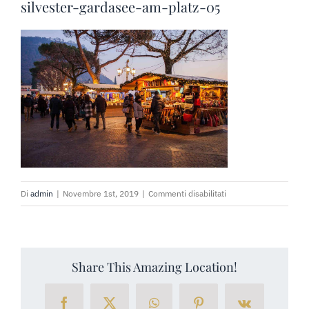
PRENOTA SUBITO
silvester-gardasee-am-platz-05
RICHIEDI PREVENTIVO
su
Di
admin
|
Novembre 1st, 2019
|
Commenti disabilitati
silvester-
gardasee-
am-
platz-
Share This Amazing Location!
05
Facebook
X
WhatsApp
Pinterest
Vk