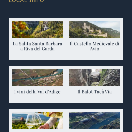
La Salita Santa Barbara
Il Castello Medievale di
a Riva del Garda
Avio
I vini della Val d’Adige
Il Balot Tacà Via