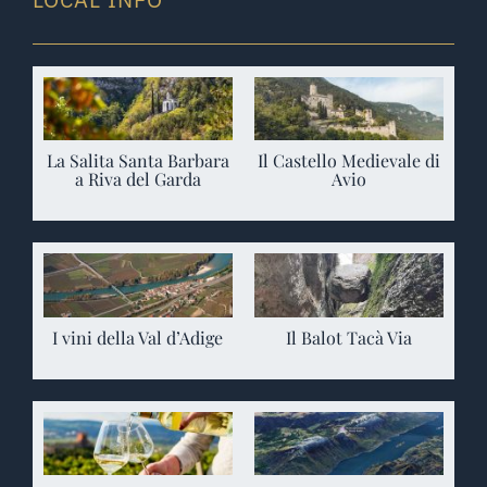
La Salita Santa Barbara
Il Castello Medievale di
a Riva del Garda
Avio
I vini della Val d’Adige
Il Balot Tacà Via