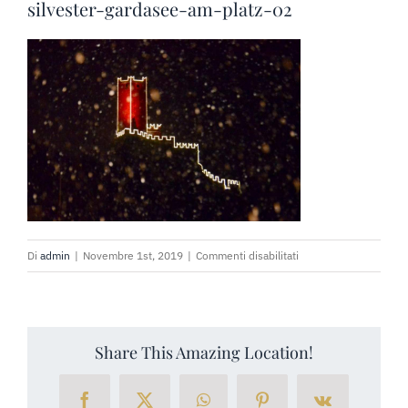
PRENOTA SUBITO
silvester-gardasee-am-platz-02
RICHIEDI PREVENTIVO
su
Di
admin
|
Novembre 1st, 2019
|
Commenti disabilitati
silvester-
gardasee-
am-
platz-
Share This Amazing Location!
02
Facebook
X
WhatsApp
Pinterest
Vk