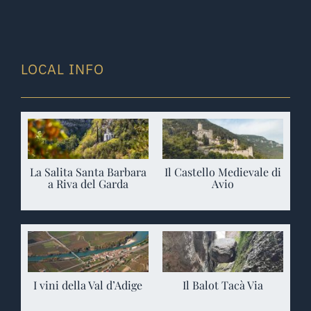
LOCAL INFO
La Salita Santa Barbara
Il Castello Medievale di
a Riva del Garda
Avio
I vini della Val d’Adige
Il Balot Tacà Via