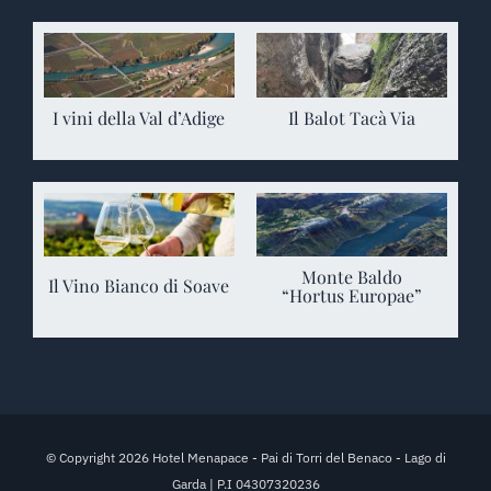
I vini della Val d’Adige
Il Balot Tacà Via
Monte Baldo
Il Vino Bianco di Soave
“Hortus Europae”
© Copyright 2026 Hotel Menapace - Pai di Torri del Benaco - Lago di
Garda | P.I 04307320236