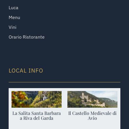
Luca
Menu
Vini
Orario Ristorante
LOCAL INFO
La Salita Santa Barbara
Il Castello Medievale di
a Riva del Garda
Avio