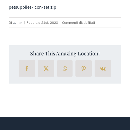
PRENOTA SUBITO
petsupplies-icon-set.zip
RICHIEDI PREVENTIVO
su
Di
admin
|
Febbraio 21st, 2023
|
Commenti disabilitati
petsupplies-
icon-
set.zip
Share This Amazing Location!
Facebook
X
WhatsApp
Pinterest
Vk