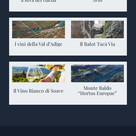
I vini della Val d’Adige
Il Balot Tacà Via
Monte Baldo
Il Vino Bianco di Soave
“Hortus Europae”