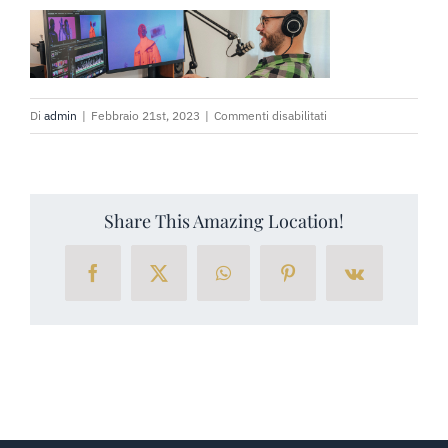
PRENOTA SUBITO
RICHIEDI PREVENTIVO
su
Di
admin
|
Febbraio 21st, 2023
|
Commenti disabilitati
header-
background-
2
Share This Amazing Location!
Facebook
X
WhatsApp
Pinterest
Vk