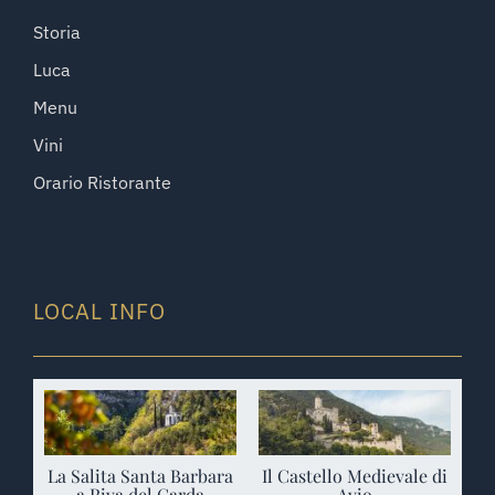
Storia
Luca
Menu
Vini
Orario Ristorante
LOCAL INFO
La Salita Santa Barbara
Il Castello Medievale di
a Riva del Garda
Avio