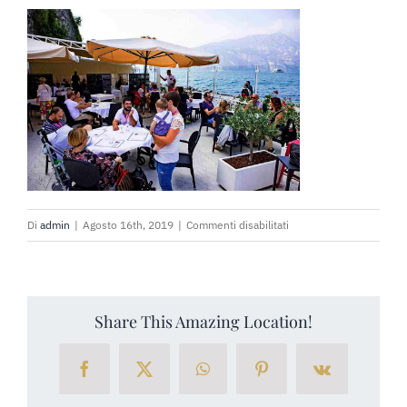
PRENOTA SUBITO
RICHIEDI PREVENTIVO
su
Di
admin
|
Agosto 16th, 2019
|
Commenti disabilitati
ciottolando-
malcesine-
11
Share This Amazing Location!
Facebook
X
WhatsApp
Pinterest
Vk