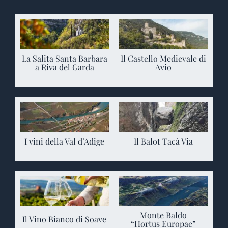
La Salita Santa Barbara
Il Castello Medievale di
a Riva del Garda
Avio
I vini della Val d’Adige
Il Balot Tacà Via
Monte Baldo
Il Vino Bianco di Soave
“Hortus Europae”