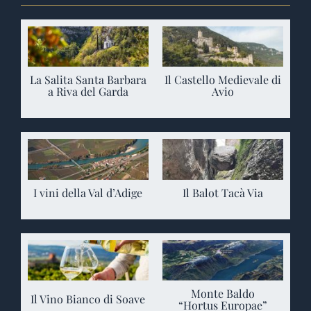
La Salita Santa Barbara
Il Castello Medievale di
a Riva del Garda
Avio
I vini della Val d’Adige
Il Balot Tacà Via
Monte Baldo
Il Vino Bianco di Soave
“Hortus Europae”