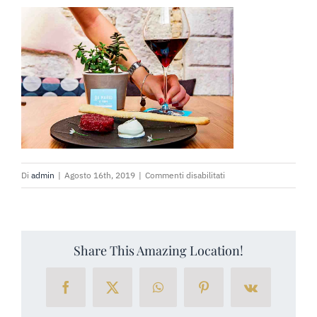
PRENOTA SUBITO
RICHIEDI PREVENTIVO
su
Di
admin
|
Agosto 16th, 2019
|
Commenti disabilitati
ciottolando-
malcesine-
02
Share This Amazing Location!
Facebook
X
WhatsApp
Pinterest
Vk