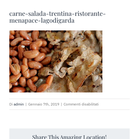
PRENOTA SUBITO
carne-salada-trentina-ristorante-
menapace-lagodigarda
RICHIEDI PREVENTIVO
su
Di
admin
|
Gennaio 7th, 2019
|
Commenti disabilitati
carne-
salada-
trentina-
ristorante-
Share This Amazing Location!