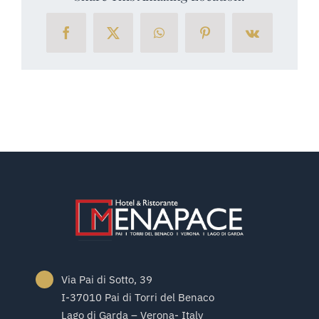
menapace-
lagodigarda
Facebook
X
WhatsApp
Pinterest
Vk
Via Pai di Sotto, 39
I-37010 Pai di Torri del Benaco
Lago di Garda – Verona- Italy