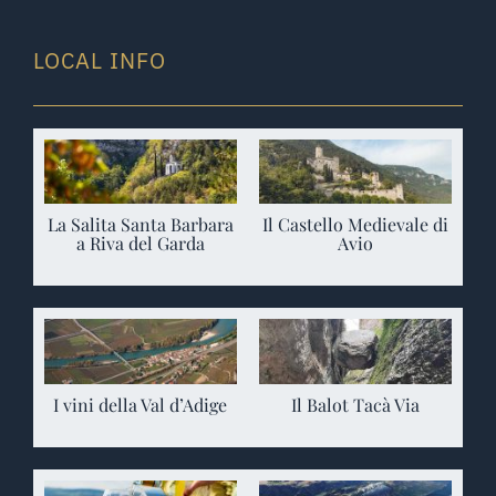
LOCAL INFO
La Salita Santa Barbara
Il Castello Medievale di
a Riva del Garda
Avio
I vini della Val d’Adige
Il Balot Tacà Via